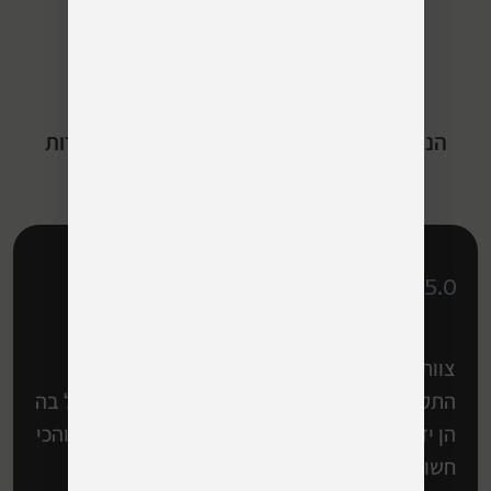
מ-20,000 תיקונים
בתשוקה
הנה כמה מהלקוחות המאושרים שלנו והביקורות
שקיבלנו באהבה
Rating 5.0
צוות טכנאים מעולה. לאחר 2 מעבדות שזיהו את
התקלה אך לא היה להם את הידע המקצועי לטפל בה
הן ידעו! סה" כ שירות מצוין ואנשים עם המון ידע והכי
חשוב מחירים לכל כיס ממליץ בחום