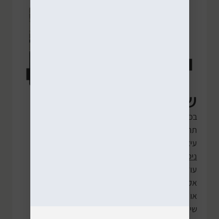
שירותי IT לעסקים
בכל מה שקשור לשירותי IT, ניתן לקבל אצלנו
תחזוקה למשרדים. בין לקוחותינו משרדי אדריכלות,
עיצוב, הנדסה אזרחית, עסקים פרטיים ועוד. יש לנו
ניסיון רב
בתחום ובעבודה עם תוכנות רבות כגון
עודכנית, חשבשבת, בקלות כפולה, אוטוקד, רוויט,
אקספרס, דקל, ועוד ועוד. בין אם מדובר על תקלה
או על שדרוג והעברת כלל המערכות, נוכל לתת
שירות מקצועי.