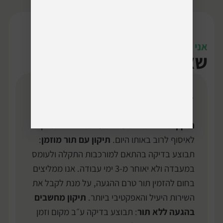
אני רק שאלה
שאלות נפוצות
כמה זמן התיקון לוקח?
תיקון סלולר
שיכנס עד השעה 14:00 יהיה מוכן
לאיסוף לרוב באותו היום.
תיקון עם תור מוזמן
:
תבוצע בדיקה בהתאם למורכבות התקלה ולעומס
במעבדה ולא יאוחר מ-3 ימי עבודה. אנו ממליצים
בחום להזמין תור טרם ההגעה, על מנת לקבל את
השירות היעיל והאפקטיבי ביותר.
תיקון מחשבים
בהגעה ללא תור
: תבוצע בדיקה ע״ב מקום וזמן