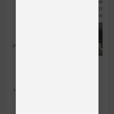
מעבר לתחום הטכנאות אנו מקימים שרתי אחסון
למשרד כולל גישה לעובדים מחוץ למשרד, הקמת
מרכזיות טלפונים, רשתות תקשורת, מצלמות ועוד.
שחזור
מידע
ביצוע שחזור מידע מחוק
או תקול ממחשבים
וממדיות שונות, כמו
דיסק קשיח חיצוני,
כרטיסי זכרון, מחשבים,
שרתים ועוד.
התהליך הינו מקצועי על
מנת לשמור על המידע
היקר לכם, ולאפשר
שחזור המידע בסיכויים