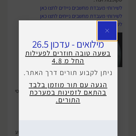
לשירותי מעבדת מחשבים ניידים לחצו כאן
לשירותי מעבדת מחשבים נייחים לחצו כאן
לשירותי מעבדה למחשבי Mac לחצו כאן
תיקון
מילואים - עדכון 26.5
אייפון,
בשעה טובה חוזרים לפעילות
גלקסי,
החל מ 4.8
שיומי ועוד
ניתן לקבוע תורים דרך האתר.
מחפשים תיקון אייפון
הגעה עם תור מוזמן בלבד
בבאר שבע? תיקון גלקסי
בהתאם לזמינות במערכת
התורים.
או שיומי בבאר שבע?
הגעתם למקום הנכון.
בתיקוני סלולר,
למקצועיות ולניסיון יש
משמעות קריטית לביצוע