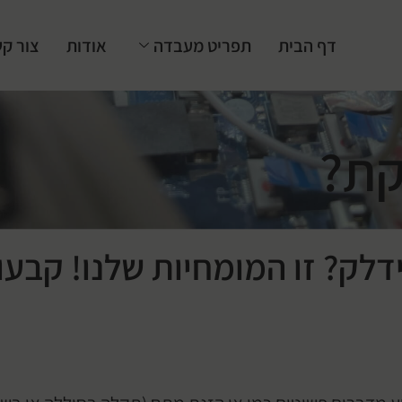
דף הבית
תפריט מעבדה
אודות
צור ק
קת?
ק? זו המומחיות שלנו! קבעו ת