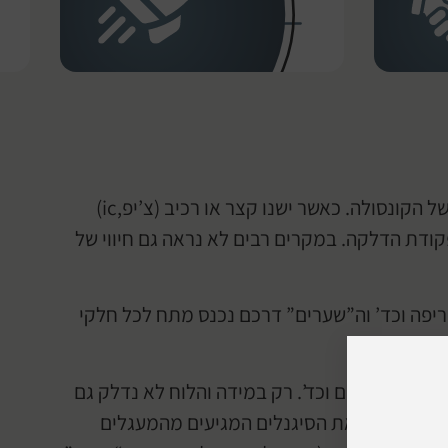
ישנם מעגלים רבים שמרכיבים את לוח האם של הקונסולה. יש ביניהם המון קשרי גומלין, שמבטיחים תפקוד תקין של הקונסולה. כאשר ישנו קצר או רכיב (צ’יפ,ic)
פקודת הדלקה. במקרים רבים לא נראה גם חיווי של
שריפה וכד’ וה”שערים” דרכם נכנס מתח לכל חלקי
ריפריאליים וכד’. רק במידה והלוח לא נדלק גם
ידם “לפרש” את הסיגנלים המגיעים מהמעגלים