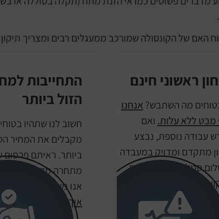
וע מדברים פשוטים כמו אי הזנת מתח (תקלה בסוללה או בש
 האם של הקונסולה שמורכב ממעגלים רבים ומצריך תיקון ד
ון ראשוני חינם
התחייבות למחי
הזול ביותר
טוחים מה השתבש?
אנחנו
 מבט ללא עלות.
ואם
חשוב לנו שתהיו בטוח
ש עבודה נוספת, נבצע
מקבלים את המחיר הט
ן מתקדם ומדויק במעבדה
ביותר. ראיתם פרסום 
ום סמלי שיקוזז מעלות
מתחרה מקומי לתיקון 
ן.
אנו נשווה או נוזיל ב-20 ש"ח.
איך זה עובד?