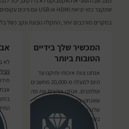
מצב שבו הסוני או האקסבוקס לא נדלקים, יכול לנב
שמקצר כמו יציאת HDMI או USB עם פינים עקומים.
במקרים מורכבים יותר, התקלה נובעת עקב כשל בלוח
המכשיר שלך בידיים
אבח
הטובות ביותר
לא ב
נעיף
אנחנו צוות איכותי ותיקנו עד
תידר
היום למעלה מ-20,000 מחשבים
אבחו
וטלפונים. אנחנו אוהבים את מה
בתשל
שאנחנו עושים, ושמים את הלב
התיקו
שלנו בכל תיקון ותיקון. גם
בשלך!