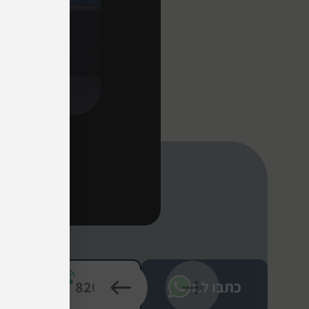
לה
כתבו לנו
*8208