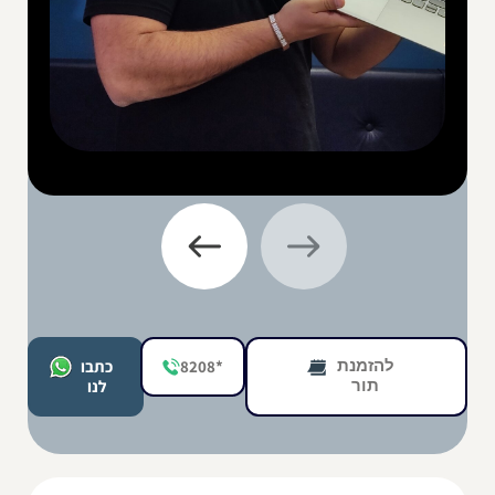
להזמנת
*8208
כתבו
תור
לנו