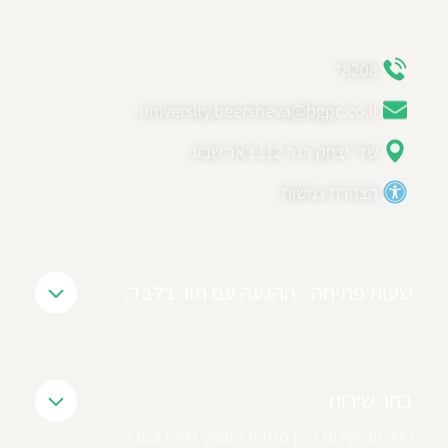
8208*
university.beersheva@bgpc.co.il
שד' יצחק רגר 112 באר שבע
הצהרת נגישות
שעות פתיחה - ההגעה עם תור בלבד.
בחר שירות
כלל הביקורות הינן מהדף העסקי שלנו בגוגל.