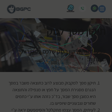
תיקון מסך למק
קבעו תור לתיקון המק שלכם במהירות
ובנוחות.
Home
מקבוק
תיקון מסך למק
תיקון מסך למקבוק מבוצע לרוב כתוצאה משבר במסך
הנגרם מסגירת המסך על חפץ או מנפילה והתוצאה
היא כמובן מסך שבור, בד״כ נזהה אותו ע״י כתמים
שחורים וצבעוניים שיופיעו בו.
לעיתים, המסך עצמו מתקלקל והסימפטום יראה ע״י