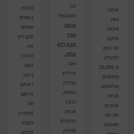
מה
שתהיו
אנחנו
השתבש?
בטוחים
צוות
אנחנו
שאתם
איכותי
נעיף
מקבלים
ותיקנו
מבט ללא
את
עד היום
עלות.
המחיר
למעלה
ואם
הטוב
מ-20,000
תידרש
ביותר.
מחשבים
עבודה
ראיתם
וטלפונים.
נוספת,
פרסום
אנחנו
נבצע
של
אוהבים
אבחון
מתחרה
את מה
מתקדם
מקומי
שאנחנו
ומדויק
לתיקון
עושים,