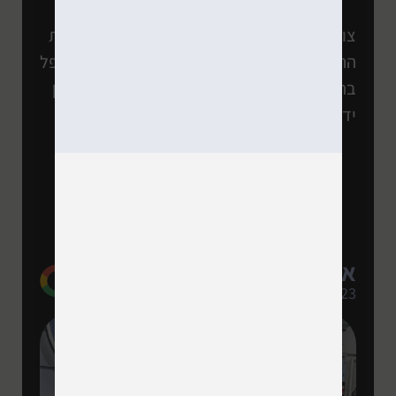
צוות טכנאים מעולה. לאחר 2 מעבדות שזיהו את
התקלה אך לא היה להם את הידע המקצועי לטפל
בה הן ידעו! סה" כ שירות מצוין ואנשים עם המון
ידע והכי חשוב מחירים לכל כיס ממליץ בחום
אלעד ו.
08/2023