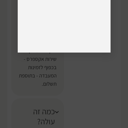
מחשבים בהגעה
ללא תור
: תבוצע
בדיקה ע״ב מקום
וזמן פנוי.
אם התיקון
שלך דחוף וצריך
שירות sos במקום
ניתן להגיע ולקבל
שירות אקספרס -
בכפוף לזמינות
המעבדה - בתוספת
תשלום.
כמה זה
עולה?