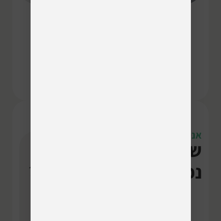
אני רק שאלה
שאלות
כמה זמן
נפוצות
התיקון לוקח?
תיקון סלולר
שיכנס
עד השעה 14:00