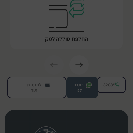
החלפת סוללה למק
*8208
כתבו
להזמנת
לנו
תור