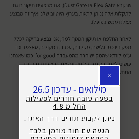
שנקרא Flex Gate או Dust Gate), אנו מבצעים תיקונים גם
לתקלות אלה (ניתן לראות בערוץ היוטיוב שלנו איך זה מבוצע
אצלנו ממש בפועל).
לאחר החלפת או תיקון המסך למק, אנו נבצע בדיקה לכלל
תפקודיו כמו גלישה, מקלדת, עכבר, רמקולים, טאצפד וכו׳
ע״מ לוודא שהמק ישוחרר מהמעבדה for good, כמו שאנחנו
עושים לאחר כל גמר כל תיקון שאנו מבצעים במעבדת
המחשבים שלנו ולפני שחרור המק.
מילואים - עדכון 26.5
בשעה טובה חוזרים לפעילות
החל מ 4.8
ניתן לקבוע תורים דרך האתר.
הגעה עם תור מוזמן בלבד
בהתאם לזמינות במערכת