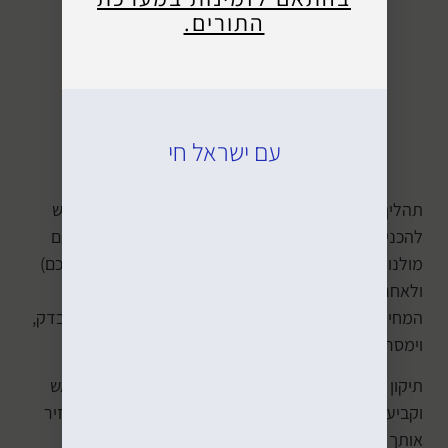
התורים.
כן, אנחנו יודעים שהם לא מקים, אבל הצבעים והכתמים
עם ישראל חי
מופיעים ממש כך גם במק עם מסך שבור.
תהליך התיקון בעת החלפת מסך למק הינו קצר וקולע. יש
להכניס את המק לבדיקה (ניתן ומומלץ לקבוע תור ולתאם
מולנו מראש הזמנת מסך לדגם ולצבע בהתאם למק שלכם)
ולאחר שנבחן את פרטי המסך אנו ניצור קשר עם הצעת
המחיר לתיקון. לאחר התקנת המסך המק יורכב חזרה, יבדק,
וימסר לך חזרה.
תיקון מסך למק הינו תיקון נפוץ מאוד אצלנו. תיאום מראש
וקביעת תור יאפשרו לבצע החלפה מהיום להיום כך שנחזיר
אותך לעבודה במינימום זמן האפשרי.