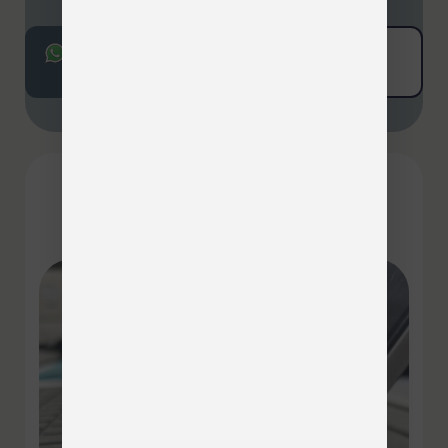
להזמנת
*8208
כתבו
תור
לנו
חם מהמעבדה