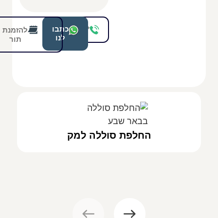
*8208
כתבו
להזמנת
לנו
תור
החלפת סוללה למק