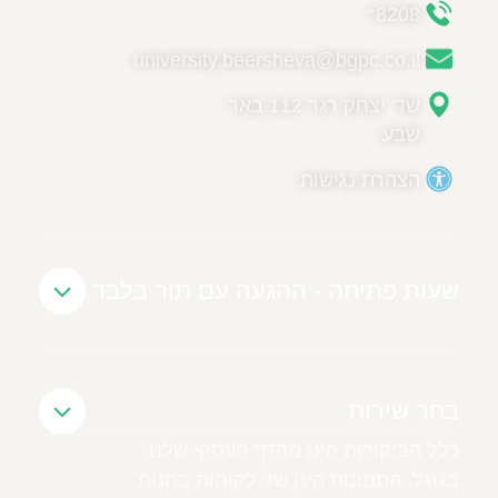
8208*
university.beersheva@bgpc.co.il
שד' יצחק רגר 112 באר
שבע
הצהרת נגישות
שעות פתיחה - ההגעה עם תור בלבד.
בחר שירות
כלל הביקורות הינן מהדף העסקי שלנו
בגוגל. התמונות הינן של לקוחות בחנות