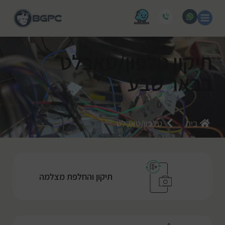
תיקון טלפון/טאבלט
בבאר שבע
בית
טלפון/טאבלט
תיקון והחלפת מצלמה