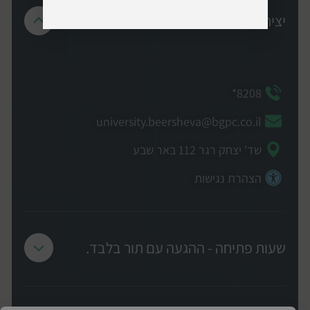
יצירת קשר
8208*
university.beersheva@bgpc.co.il
שד' יצחק רגר 112 באר שבע
הצהרת נגישות
שעות פתיחה - ההגעה עם תור בלבד.