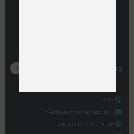
שירותי תיקון מעבדה למחשבים וטלפונים
במהירות, מקצועיות והוגנות.
יצירת קשר
8208*
university.beersheva@bgpc.co.il
שד' יצחק רגר 112 באר שבע