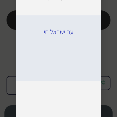
עם ישראל חי
*8208
כתבו
להזמנת
לנו
תור