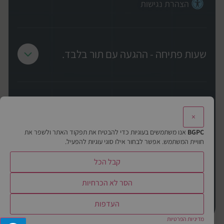
הצהרת נגישות
שעות פתיחה - ההגעה עם תור בלבד.
בחר שירות
×
כלל הביקורות הינן מהדף העסקי שלנו בגוגל.
BGPC
אנו משתמשים בעוגיות כדי להבטיח את תפקוד האתר ולשפר את
התמונות הינן של לקוחות בחנות והן
חוויית המשתמש. אפשר לבחור אילו סוגי עוגיות להפעיל.
להמחשה, ולאו דווקא בהתאמה לכותב.ת
קבל הכל
הביקורת בפועל.
© 2012-2025 BGPC | כל הזכויות שמורות
הסר לא הכרחיות
העדפות
מדיניות הפרטיות